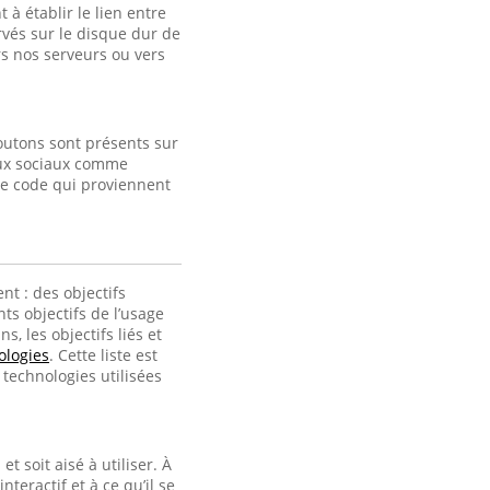
à établir le lien entre
ervés sur le disque dur de
s nos serveurs ou vers
outons sont présents sur
eaux sociaux comme
de code qui proviennent
nt : des objectifs
ts objectifs de l’usage
, les objectifs liés et
ologies
. Cette liste est
technologies utilisées
t soit aisé à utiliser. À
interactif et à ce qu’il se