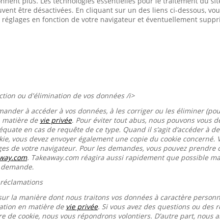
onnent plus. Les technologies essentielles pour le traitement du s
euvent être désactivées. En cliquant sur un des liens ci-dessous, 
 réglages en fonction de votre navigateur et éventuellement suppr
ection ou d'élimination de vos données /i>
mander à accéder à vos données, à les corriger ou les éliminer (pou
n matière de
vie privée
. Pour éviter tout abus, nous pouvons vous
équate en cas de requête de ce type. Quand il s’agit d’accéder à d
okie, vous devez envoyer également une copie du cookie concerné. 
ages de votre navigateur. Pour les demandes, vous pouvez prendre 
away.com
. Takeaway.com réagira aussi rapidement que possible mai
e demande.
 réclamations
sur la manière dont nous traitons vos données à caractère person
ration en matière de
vie privée
. Si vous avez des questions ou des r
re de cookie, nous vous répondrons volontiers. D’autre part, nous