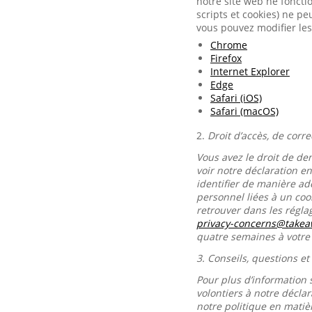
notre site web ne foncti
scripts et cookies) ne p
vous pouvez modifier les
Chrome
Firefox
Internet Explorer
Edge
Safari (iOS)
Safari (macOS)
2.
Droit d’accès, de corr
Vous avez le droit de de
voir notre déclaration e
identifier de manière ad
personnel liées à un co
retrouver dans les régl
privacy-concerns@take
quatre semaines à votr
3.
Conseils, questions et
Pour plus d’information 
volontiers à notre décla
notre politique en matiè