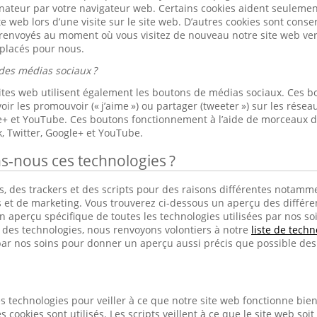
nateur par votre navigateur web. Certains cookies aident seulement 
ite web lors d’une visite sur le site web. D’autres cookies sont cons
 renvoyés au moment où vous visitez de nouveau notre site web ver
 placés pour nous.
des médias sociaux ?
sites web utilisent également les boutons de médias sociaux. Ces b
ir les promouvoir (« j’aime ») ou partager (tweeter ») sur les rés
le+ et YouTube. Ces boutons fonctionnement à l’aide de morceaux 
, Twitter, Google+ et YouTube.
ns-nous ces technologies ?
, des trackers et des scripts pour des raisons différentes notamme
s et de marketing. Vous trouverez ci-dessous un aperçu des différen
 aperçu spécifique de toutes les technologies utilisées par nos soins
s des technologies, nous renvoyons volontiers à notre
liste de techn
ar nos soins pour donner un aperçu aussi précis que possible des 
s technologies pour veiller à ce que notre site web fonctionne bien e
s cookies sont utilisés. Les scripts veillent à ce que le site web soit 