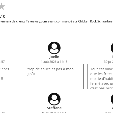
vis
iennent de clients Takeaway.com ayant commandé sur Chicken Rock Schaarbeek.
Joelle
2:57
1 aoû 2026 à 14:15
30 jui
 chez
trop de sauce et pas à mon
Tout est ouver
i
goût
que les frite
!!
moitié d’habi
fermé avec u
c’est pas pro
Steffane
2:24
26 jui 2026 à 14:22
26 jui