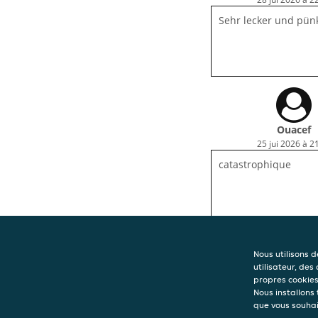
Sehr lecker und pünk
Ouacef
25 jui 2026 à 2
catastrophique
Nous utilisons 
utilisateur, des
propres cookies 
CONTACT
Nous installons
que vous souhai
Chicken Rock