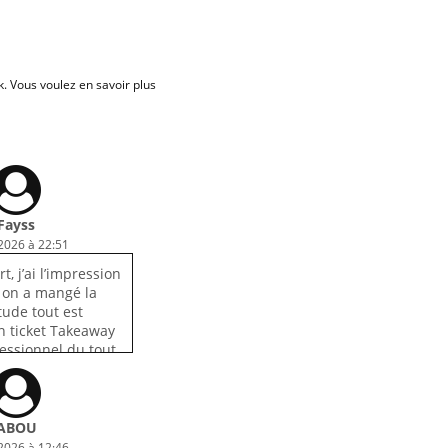
 Vous voulez en savoir plus
Fayss
 2026 à 22:51
t, j’ai l’impression
s on a mangé la
tude tout est
n ticket Takeaway
fessionnel du tout
ABOU
 2026 à 12:46