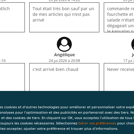
tlich
Tout était très bon sauf par un
commande re
de mes articles qui n’est pas
fourchette et 
arrivé
salade n'était
dégageait un
le kapsalon n
le goût est m
Angélique
1:16
24 jui 2026 à 20:08
17 jui
c'est arrivé bien chaud
Never receiv
des cookies et d'autres technologies pour améliorer et personnaliser votre exp
 analyses pour l'optimisation et des publicités en partenariat avec des tiers. N
et des cookies de tiers. En cliquant sur OK, vous acceptez l'utilisation de tous 
INFORMATI
 toujours les cookies nécessaires. Sélectionnez
Gérer vos préférences
pour chois
tez accepter, ajuster votre préférence et trouver plus d'informations.
Conditions d'util