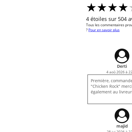
4 étoiles sur 504 a
Tous les commentaires prov
?
Pour en savoir plus
Derti
4 aoû 2026 à 2
Première, commande
"Chicken Rock" merc
également au livreur 
majid
28 jui 2026 à 2